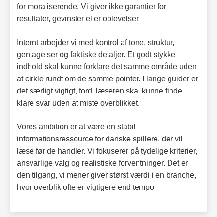
for moraliserende. Vi giver ikke garantier for
resultater, gevinster eller oplevelser.
Internt arbejder vi med kontrol af tone, struktur,
gentagelser og faktiske detaljer. Et godt stykke
indhold skal kunne forklare det samme område uden
at cirkle rundt om de samme pointer. I lange guider er
det særligt vigtigt, fordi læseren skal kunne finde
klare svar uden at miste overblikket.
Vores ambition er at være en stabil
informationsressource for danske spillere, der vil
læse før de handler. Vi fokuserer på tydelige kriterier,
ansvarlige valg og realistiske forventninger. Det er
den tilgang, vi mener giver størst værdi i en branche,
hvor overblik ofte er vigtigere end tempo.