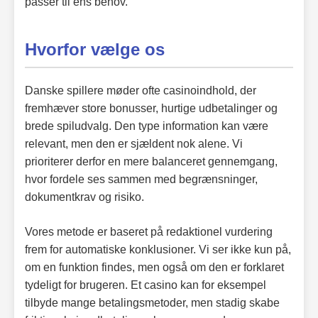
passer til ens behov.
Hvorfor vælge os
Danske spillere møder ofte casinoindhold, der
fremhæver store bonusser, hurtige udbetalinger og
brede spiludvalg. Den type information kan være
relevant, men den er sjældent nok alene. Vi
prioriterer derfor en mere balanceret gennemgang,
hvor fordele ses sammen med begrænsninger,
dokumentkrav og risiko.
Vores metode er baseret på redaktionel vurdering
frem for automatiske konklusioner. Vi ser ikke kun på,
om en funktion findes, men også om den er forklaret
tydeligt for brugeren. Et casino kan for eksempel
tilbyde mange betalingsmetoder, men stadig skabe