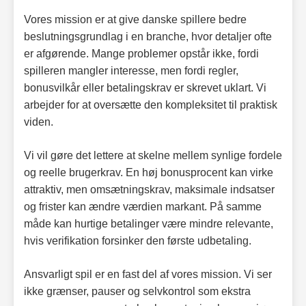
Vores mission er at give danske spillere bedre
beslutningsgrundlag i en branche, hvor detaljer ofte
er afgørende. Mange problemer opstår ikke, fordi
spilleren mangler interesse, men fordi regler,
bonusvilkår eller betalingskrav er skrevet uklart. Vi
arbejder for at oversætte den kompleksitet til praktisk
viden.
Vi vil gøre det lettere at skelne mellem synlige fordele
og reelle brugerkrav. En høj bonusprocent kan virke
attraktiv, men omsætningskrav, maksimale indsatser
og frister kan ændre værdien markant. På samme
måde kan hurtige betalinger være mindre relevante,
hvis verifikation forsinker den første udbetaling.
Ansvarligt spil er en fast del af vores mission. Vi ser
ikke grænser, pauser og selvkontrol som ekstra