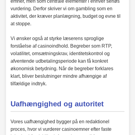
emner, men som centrale elementer i enhver seriøs
vurdering. Derfor skriver vi om gambling som en
aktivitet, der kræver planlægning, budget og evne til
at stoppe.
Vi ønsker også at styrke læserens sproglige
forståelse af casinoindhold. Begreber som RTP,
volatilitet, omsætningskrav, identitetskontrol og
afventende udbetalingsperiode kan få konkret
økonomisk betydning. Når de begreber forklares
klart, bliver beslutninger mindre afhængige af
tilfældige indtryk.
Uafhængighed og autoritet
Vores uafhængighed bygger på en redaktionel
proces, hvor vi vurderer casinoemner efter faste