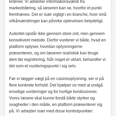
kriterier. Vi adskiller informationsværdi fra
markedsføring, så læseren kan se, hvorfor et punkt
fremhæves. Det er især vigtigt i en branche, hvor små
vilkårsændringer kan påvirke oplevelsen betydeligt.
Autoritet opstår ikke gennem store ord, men gennem
konsekvent metode. Derfor vurderer vi både, hvad en
platform oplyser, hvordan oplysningerne
præsenteres, og om læseren realistisk kan bruge
dem før registrering. Når noget er uklart, behandler vi
det som et vurderingspunkt i sig selv.
Før vi lægger vægt på en casinooplysning, ser vi på
flere konkrete forhold. Det hjælper os med at undgå
ensidige vurderinger og for hurtige konklusioner.
Vores læsere skal kunne forstå både styrker og
svagheder i den måde, en platform præsenterer sig
på. Vi arbejder især med disse kontrolpunkter: